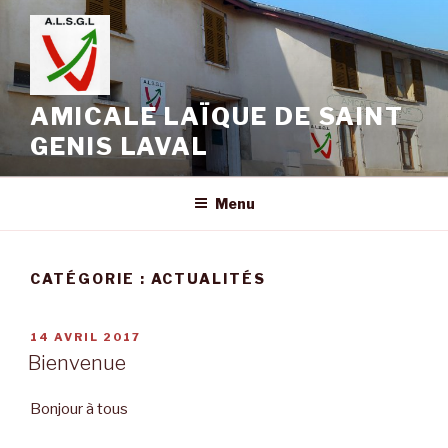
Aller
au
contenu
principal
AMICALE LAÏQUE DE SAINT
GENIS LAVAL
Menu
CATÉGORIE :
ACTUALITÉS
PUBLIÉ
14 AVRIL 2017
LE
Bienvenue
Bonjour à tous